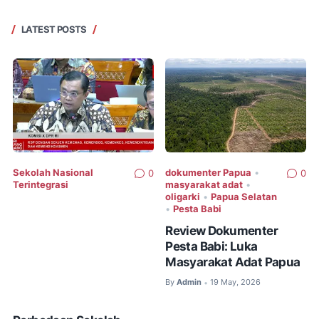
LATEST POSTS
Sekolah Nasional
dokumenter Papua
•
0
0
Terintegrasi
masyarakat adat
•
oligarki
•
Papua Selatan
•
Pesta Babi
Review Dokumenter
Pesta Babi: Luka
Masyarakat Adat Papua
By
Admin
19 May, 2026
•