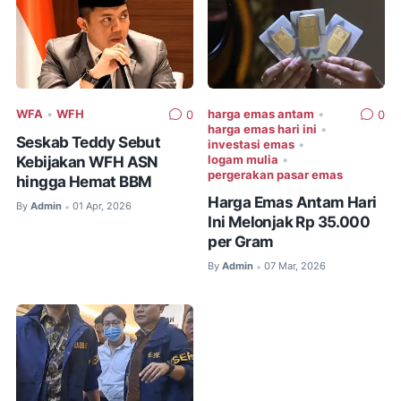
WFA
•
WFH
harga emas antam
•
0
0
harga emas hari ini
•
Seskab Teddy Sebut
investasi emas
•
Kebijakan WFH ASN
logam mulia
•
pergerakan pasar emas
hingga Hemat BBM
Harga Emas Antam Hari
By
Admin
01 Apr, 2026
•
Ini Melonjak Rp 35.000
per Gram
By
Admin
07 Mar, 2026
•