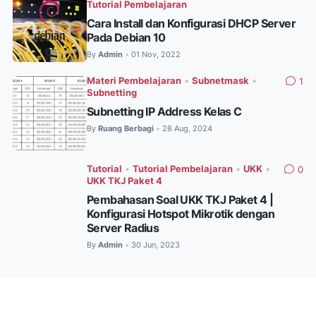
Tutorial Pembelajaran
Cara Install dan Konfigurasi DHCP Server
Pada Debian 10
By
Admin
01 Nov, 2022
•
Materi Pembelajaran
•
Subnetmask
•
1
Subnetting
Subnetting IP Address Kelas C
By
Ruang Berbagi
28 Aug, 2024
•
Tutorial
•
Tutorial Pembelajaran
•
UKK
•
0
UKK TKJ Paket 4
Pembahasan Soal UKK TKJ Paket 4 |
Konfigurasi Hotspot Mikrotik dengan
Server Radius
By
Admin
30 Jun, 2023
•