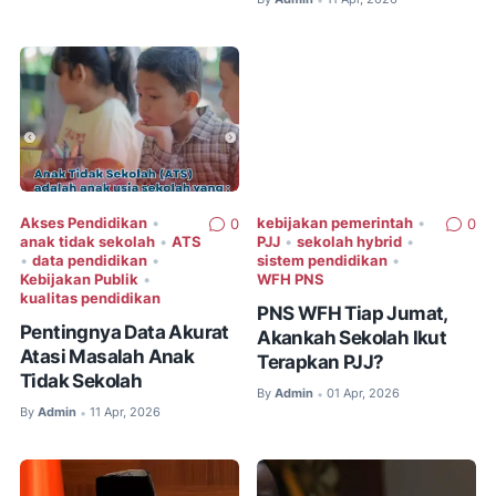
Akses Pendidikan
•
kebijakan pemerintah
•
0
0
anak tidak sekolah
•
ATS
PJJ
•
sekolah hybrid
•
•
data pendidikan
•
sistem pendidikan
•
Kebijakan Publik
•
WFH PNS
kualitas pendidikan
PNS WFH Tiap Jumat,
Pentingnya Data Akurat
Akankah Sekolah Ikut
Atasi Masalah Anak
Terapkan PJJ?
Tidak Sekolah
By
Admin
01 Apr, 2026
•
By
Admin
11 Apr, 2026
•