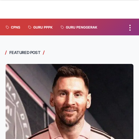
CPNS
GURU PPPK
GURU PENGGERAK
FEATURED POST