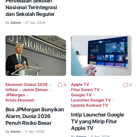
Perbedaan Sekolah
Nasional Terintegrasi
dan Sekolah Reguler
By
Admin
27 Jun, 2026
•
Ekonomi Global 2026
•
Apple TV
•
0
0
Inflasi
•
Jamie Dimon
•
Fitur Smart TV
•
JPMorgan
•
Google TV
•
Krisis Ekonomi
Launcher Google TV
•
Update Android TV
Bos JPMorgan Bunyikan
Intip Launcher Google
Alarm, Dunia 2026
TV yang Mirip Fitur
Penuh Risiko Besar
Apple TV
By
Admin
11 Apr, 2026
•
By
Admin
11 Apr, 2026
•