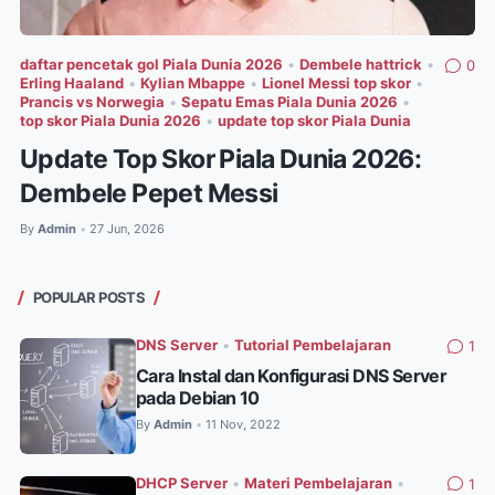
daftar pencetak gol Piala Dunia 2026
•
Dembele hattrick
•
0
Erling Haaland
•
Kylian Mbappe
•
Lionel Messi top skor
•
Prancis vs Norwegia
•
Sepatu Emas Piala Dunia 2026
•
top skor Piala Dunia 2026
•
update top skor Piala Dunia
Update Top Skor Piala Dunia 2026:
Dembele Pepet Messi
By
Admin
27 Jun, 2026
•
POPULAR POSTS
DNS Server
•
Tutorial Pembelajaran
1
Cara Instal dan Konfigurasi DNS Server
pada Debian 10
By
Admin
11 Nov, 2022
•
DHCP Server
•
Materi Pembelajaran
•
1