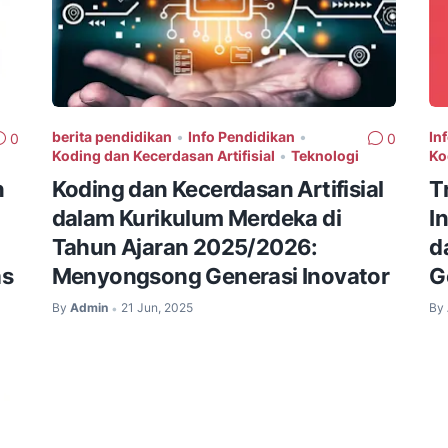
berita pendidikan
•
Info Pendidikan
•
In
0
0
Koding dan Kecerdasan Artifisial
•
Teknologi
Ko
n
Koding dan Kecerdasan Artifisial
T
dalam Kurikulum Merdeka di
I
Tahun Ajaran 2025/2026:
d
as
Menyongsong Generasi Inovator
G
By
Admin
21 Jun, 2025
By
•