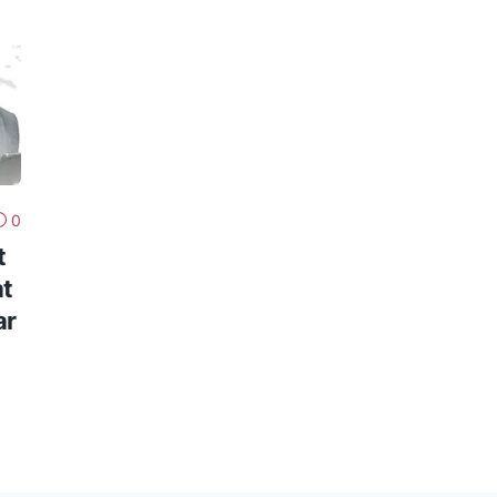
0
t
at
ar