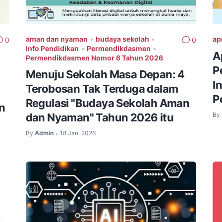
aman dan nyaman
•
budaya sekolah
•
ap
0
0
Info Pendidikan
•
Permendikdasmen
•
A
Permendikdasmen Nomor 6 Tahun 2026
P
Menuju Sekolah Masa Depan: 4
I
Terobosan Tak Terduga dalam
P
Regulasi "Budaya Sekolah Aman
n
dan Nyaman" Tahun 2026 itu
By
By
Admin
18 Jan, 2026
•